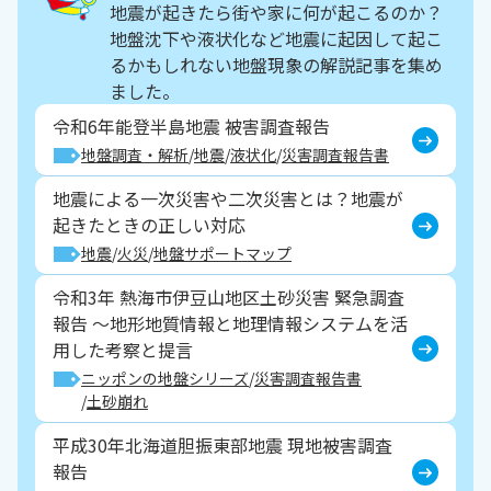
地震が起きたら街や家に何が起こるのか？
地盤沈下や液状化など地震に起因して起こ
るかもしれない地盤現象の解説記事を集め
ました。
令和6年能登半島地震 被害調査報告
地盤調査・解析
地震
液状化
災害調査報告書
地震による一次災害や二次災害とは？地震が
起きたときの正しい対応
地震
火災
地盤サポートマップ
令和3年 熱海市伊豆山地区土砂災害 緊急調査
報告 ～地形地質情報と地理情報システムを活
用した考察と提言
ニッポンの地盤シリーズ
災害調査報告書
土砂崩れ
平成30年北海道胆振東部地震 現地被害調査
報告