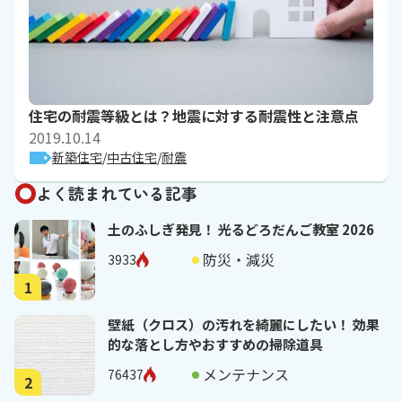
住宅の耐震等級とは？地震に対する耐震性と注意点
2019.10.14
新築住宅
中古住宅
耐震
よく読まれている記事
土のふしぎ発見！ 光るどろだんご教室 2026
防災・減災
3933
1
壁紙（クロス）の汚れを綺麗にしたい！ 効果
的な落とし方やおすすめの掃除道具
メンテナンス
76437
2