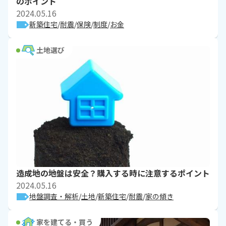
のポイント
2024.05.16
新築住宅
耐震
保険
制度
お金
土地選び
造成地の地盤は安全？購入する時に注意するポイント
2024.05.16
地盤調査・解析
土地
新築住宅
耐震
家の傾き
家を建てる・買う