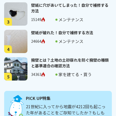
壁紙に穴があいてしまった！自分で補修する
方法
メンテナンス
15149
3
壁紙が破れた！自分で補修する方法
メンテナンス
24664
4
擁壁とは？土地の土砂崩れを防ぐ擁壁の種類
と基準適合の確認方法
家を建てる・買う
34363
5
PICK UP特集
21世紀に入ってから地震が4212回も起こっ
た年があることをご存知でしたか？もしも