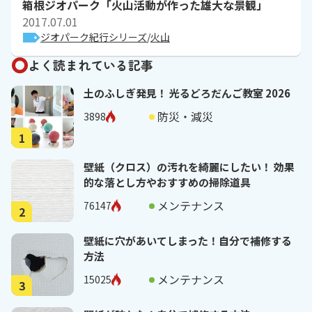
箱根ジオパーク「火山活動が作った雄大な景観」
2017.07.01
ジオパーク紀行シリーズ
火山
よく読まれている記事
土のふしぎ発見！ 光るどろだんご教室 2026
防災・減災
3898
1
壁紙（クロス）の汚れを綺麗にしたい！ 効果
的な落とし方やおすすめの掃除道具
メンテナンス
76147
2
壁紙に穴があいてしまった！自分で補修する
方法
メンテナンス
15025
3