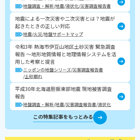
地盤調査・解析
地震
液状化
災害調査報告書
地震による一次災害や二次災害とは？地震が
起きたときの正しい対応
地震
火災
地盤サポートマップ
令和3年 熱海市伊豆山地区土砂災害 緊急調査
報告 ～地形地質情報と地理情報システムを活
用した考察と提言
ニッポンの地盤シリーズ
災害調査報告書
土砂崩れ
平成30年北海道胆振東部地震 現地被害調査
報告
地盤調査・解析
地震
災害調査報告書
液状化
この特集記事をもっとみる