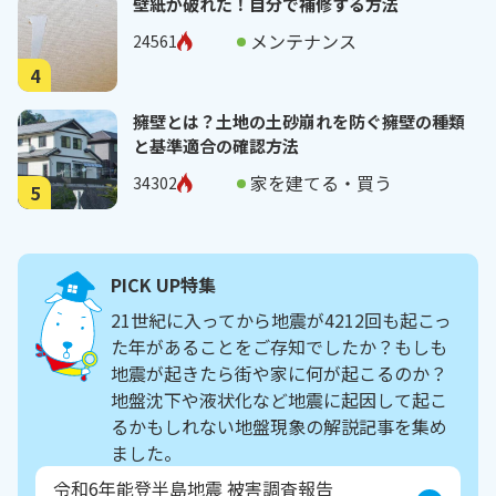
壁紙が破れた！自分で補修する方法
メンテナンス
24561
4
擁壁とは？土地の土砂崩れを防ぐ擁壁の種類
と基準適合の確認方法
家を建てる・買う
34302
5
PICK UP特集
21世紀に入ってから地震が4212回も起こっ
た年があることをご存知でしたか？もしも
地震が起きたら街や家に何が起こるのか？
地盤沈下や液状化など地震に起因して起こ
るかもしれない地盤現象の解説記事を集め
ました。
令和6年能登半島地震 被害調査報告