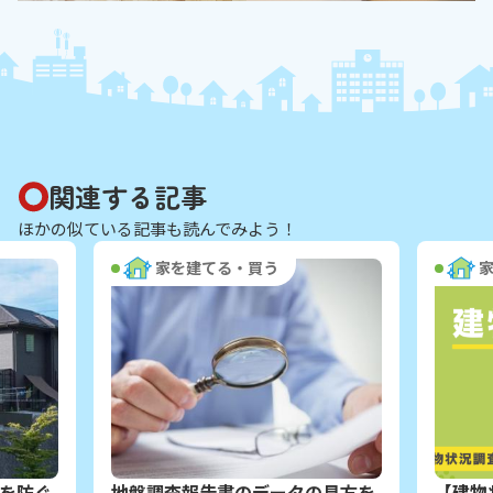
関連する記事
ほかの似ている記事も読んでみよう！
家を建てる・買う
を防ぐ
地盤調査報告書のデータの見方を
【建物