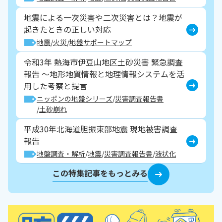
地震による一次災害や二次災害とは？地震が
起きたときの正しい対応
地震
火災
地盤サポートマップ
令和3年 熱海市伊豆山地区土砂災害 緊急調査
報告 ～地形地質情報と地理情報システムを活
用した考察と提言
ニッポンの地盤シリーズ
災害調査報告書
土砂崩れ
平成30年北海道胆振東部地震 現地被害調査
報告
地盤調査・解析
地震
災害調査報告書
液状化
この特集記事をもっとみる