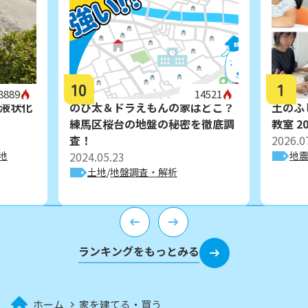
10
1
8889
14521
液状化
のび太＆ドラえもんの家はどこ？
土のふ
練馬区桜台の地盤の秘密を徹底調
教室 20
査！
2026.0
地
2024.05.23
地
土地
地盤調査・解析
ランキングをもっとみる
ホーム
家を建てる・買う