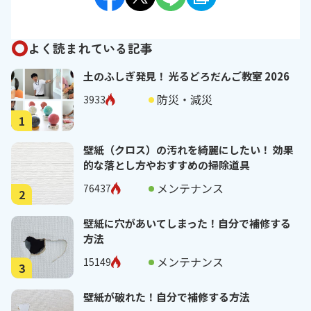
よく読まれている記事
土のふしぎ発見！ 光るどろだんご教室 2026
防災・減災
3933
1
壁紙（クロス）の汚れを綺麗にしたい！ 効果
的な落とし方やおすすめの掃除道具
メンテナンス
76437
2
壁紙に穴があいてしまった！自分で補修する
方法
メンテナンス
15149
3
壁紙が破れた！自分で補修する方法