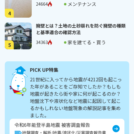
メンテナンス
24664
4
擁壁とは？土地の土砂崩れを防ぐ擁壁の種類
と基準適合の確認方法
家を建てる・買う
34363
5
PICK UP特集
21世紀に入ってから地震が4212回も起こっ
た年があることをご存知でしたか？もしも
地震が起きたら街や家に何が起こるのか？
地盤沈下や液状化など地震に起因して起こ
るかもしれない地盤現象の解説記事を集め
ました。
令和6年能登半島地震 被害調査報告
地盤調査・解析
地震
液状化
災害調査報告書