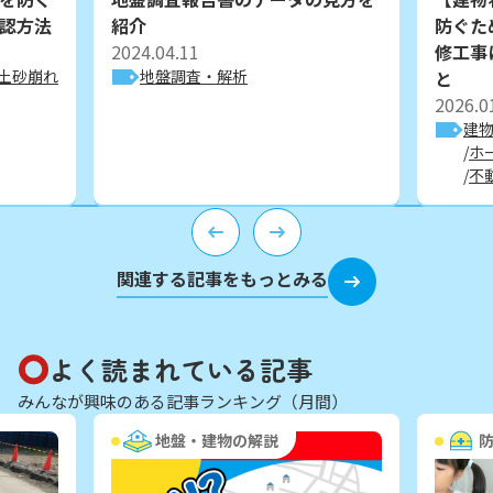
認方法
紹介
防ぐた
2024.04.11
修工事
土砂崩れ
地盤調査・解析
と
2026.0
建
ホ
不
関連する記事をもっとみる
よく読まれている記事
みんなが興味のある記事ランキング（月間）
地盤・建物の解説