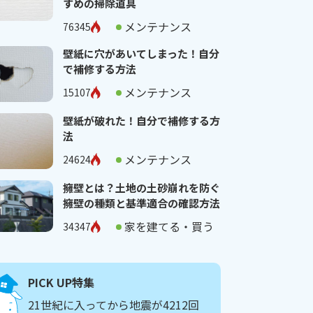
すめの掃除道具
メンテナンス
76345
壁紙に穴があいてしまった！自分
で補修する方法
メンテナンス
15107
壁紙が破れた！自分で補修する方
法
メンテナンス
24624
擁壁とは？土地の土砂崩れを防ぐ
擁壁の種類と基準適合の確認方法
家を建てる・買う
34347
PICK UP特集
21世紀に入ってから地震が4212回