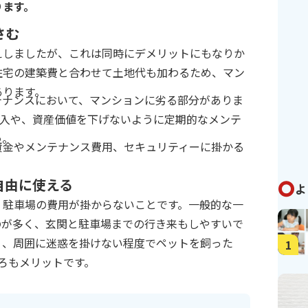
ります。
さむ
えしましたが、これは同時にデメリットにもなりか
住宅の建築費と合わせて土地代も加わるため、マン
あります。
テナンスにおいて、マンションに劣る部分がありま
導入や、資産価値を下げないように定期的なメンテ
う。
資金やメンテナンス費用、セキュリティーに掛かる
自由に使える
よ
、駐車場の費用が掛からないことです。一般的な一
のが多く、玄関と駐車場までの行き来もしやすいで
く、周囲に迷惑を掛けない程度でペットを飼った
1
ころもメリットです。