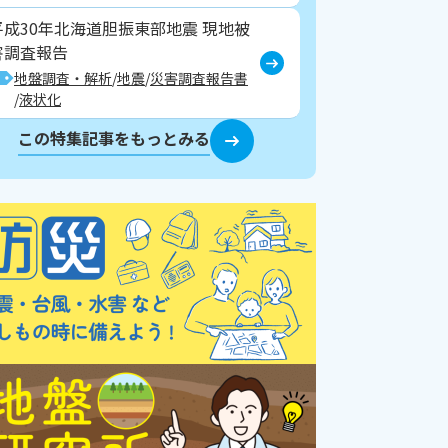
平成30年北海道胆振東部地震 現地被
害調査報告
地盤調査・解析
地震
災害調査報告書
液状化
この特集記事をもっとみる