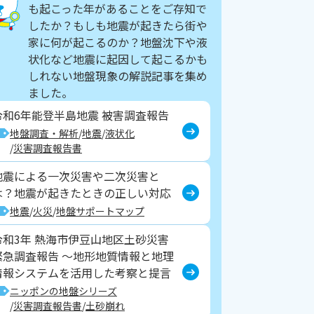
も起こった年があることをご存知で
したか？もしも地震が起きたら街や
家に何が起こるのか？地盤沈下や液
状化など地震に起因して起こるかも
しれない地盤現象の解説記事を集め
ました。
令和6年能登半島地震 被害調査報告
地盤調査・解析
地震
液状化
災害調査報告書
地震による一次災害や二次災害と
は？地震が起きたときの正しい対応
地震
火災
地盤サポートマップ
令和3年 熱海市伊豆山地区土砂災害
緊急調査報告 ～地形地質情報と地理
情報システムを活用した考察と提言
ニッポンの地盤シリーズ
災害調査報告書
土砂崩れ