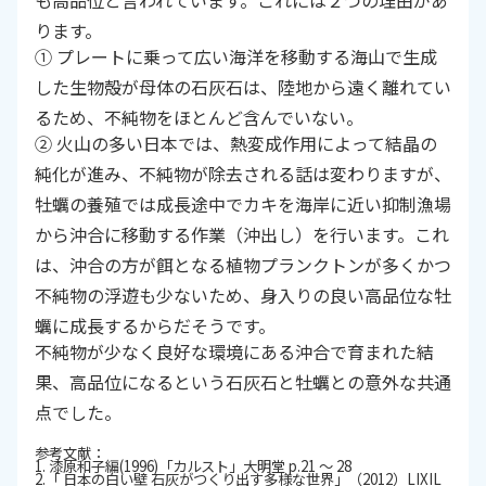
も高品位と言われています。これには２つの理由があ
ります。
① プレートに乗って広い海洋を移動する海山で生成
した生物殻が母体の石灰石は、陸地から遠く離れてい
るため、不純物をほとんど含んでいない。
② 火山の多い日本では、熱変成作用によって結晶の
純化が進み、不純物が除去される話は変わりますが、
牡蠣の養殖では成長途中でカキを海岸に近い抑制漁場
から沖合に移動する作業（沖出し）を行います。これ
は、沖合の方が餌となる植物プランクトンが多くかつ
不純物の浮遊も少ないため、身入りの良い高品位な牡
蠣に成長するからだそうです。
不純物が少なく良好な環境にある沖合で育まれた結
果、高品位になるという石灰石と牡蠣との意外な共通
点でした。
参考文献：
1. 漆原和子編(1996)「カルスト」大明堂 p.21 ～ 28
2.「 日本の白い壁 石灰がつくり出す多様な世界」（2012）LIXIL