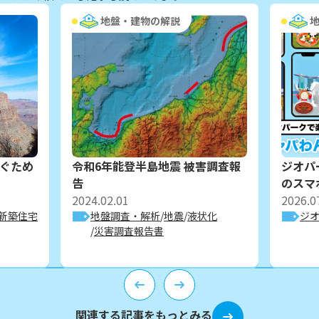
地盤・建物の解説
ぐため
令和6年能登半島地震 被害調査報
ジオパ
告
のスマ
2024.02.01
2026.0
新築住宅
地盤調査・解析
地震
液状化
ジ
災害調査報告書
関連する記事をもっとみる