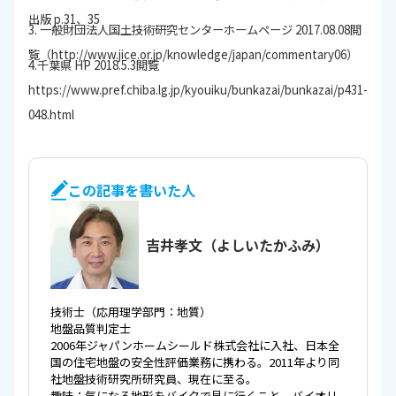
出版 p.31、35
3. 一般財団法人国土技術研究センターホームページ 2017.08.08閲
覧（http://www.jice.or.jp/knowledge/japan/commentary06）
4.千葉県 HP 2018.5.3閲覧
https://www.pref.chiba.lg.jp/kyouiku/bunkazai/bunkazai/p431-
048.html
この記事を書いた人
吉井孝文（よしいたかふみ）
技術士（応用理学部門：地質）
地盤品質判定士
2006
年ジャパンホームシールド株式会社に入社、日本全
国の住宅地盤の安全性評価業務に携わる。
2011
年より同
社地盤技術研究所研究員、現在に至る。
趣味：気になる地形をバイクで見に行くこと。バイオリ