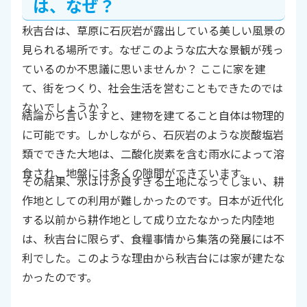
は、なぜ？
秋吉台は、草原に石灰岩が露出している美しい風景の
見られる場所です。なぜこのような広大な景観が残っ
ているのか不思議に思いませんか？ ここに家を建
て、街をつくり、社会生活を営むこともできたのでは
ないでしょうか？
結論から言いますと、建物を建てること自体は物理的
に可能です。しかしながら、石灰岩のような炭酸塩岩
類でできた大地は、二酸化炭素を含む雨水によって溶
食され、地盤には多くの隙間ができています。
その結果、水はけが良すぎる土地になってしまい、耕
作地としての利用が難しかったのです。日本が近代化
する以前から耕作地として成り立たなかった内陸地
は、秋吉台に限らず、食糧事情から集落の発展には不
利でした。このような理由から秋吉台には家が建たな
かったのです。