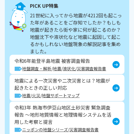
PICK UP特集
21世紀に入ってから地震が4212回も起こっ
た年があることをご存知でしたか？もしも
地震が起きたら街や家に何が起こるのか？
地盤沈下や液状化など地震に起因して起こ
るかもしれない地盤現象の解説記事を集め
ました。
令和6年能登半島地震 被害調査報告
地盤調査・解析
地震
液状化
災害調査報告書
地震による一次災害や二次災害とは？地震が
起きたときの正しい対応
地震
火災
地盤サポートマップ
令和3年 熱海市伊豆山地区土砂災害 緊急調査
報告 ～地形地質情報と地理情報システムを活
用した考察と提言
ニッポンの地盤シリーズ
災害調査報告書