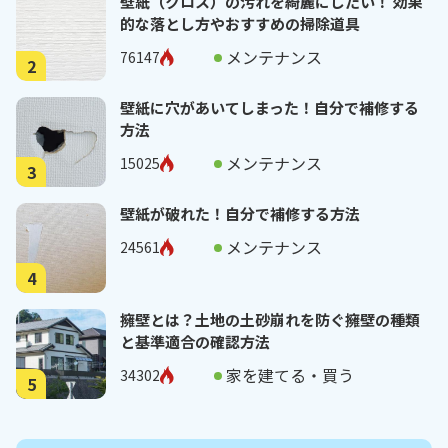
壁紙（クロス）の汚れを綺麗にしたい！ 効果
的な落とし方やおすすめの掃除道具
メンテナンス
76147
2
壁紙に穴があいてしまった！自分で補修する
方法
メンテナンス
15025
3
壁紙が破れた！自分で補修する方法
メンテナンス
24561
4
擁壁とは？土地の土砂崩れを防ぐ擁壁の種類
と基準適合の確認方法
家を建てる・買う
34302
5