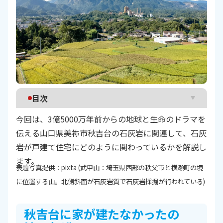
目次
今回は、3億5000万年前からの地球と生命のドラマを
秋吉台に家が建たなかったのは、なぜ？
伝える山口県美祢市秋吉台の石灰岩に関連して、石灰
石灰岩が支える私たちの生活
岩が戸建て住宅にどのように関わっているかを解説し
日本随一の埋蔵量鉱物資源「石灰石」
ます。
こぼれ話
表題写真提供：pixta (武甲山：埼玉県西部の秩父市と横瀬町の境
に位置する山。北側斜面が石灰岩質で石灰岩採掘が行われている)
秋吉台に家が建たなかったの