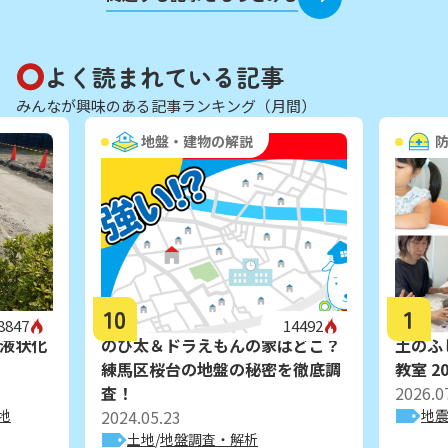
よく読まれている記事
みんなが興味のある記事ランキング（月間）
地盤・建物の解説
10
1
8847
14492
液状化
のび太＆ドラえもんの家はどこ？
土のふ
練馬区桜台の地盤の秘密を徹底調
教室 20
査！
2026.0
地
2024.05.23
地
土地
地盤調査・解析