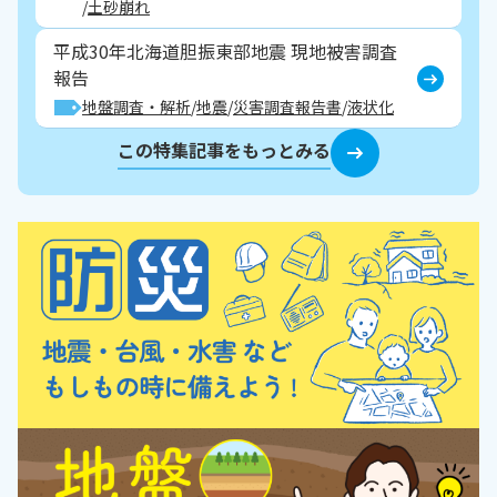
土砂崩れ
平成30年北海道胆振東部地震 現地被害調査
報告
地盤調査・解析
地震
災害調査報告書
液状化
この特集記事をもっとみる